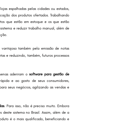
ojas espalhadas pelas cidades ou estados,
ficação dos produtos ofertados. Trabalhando
tos que estão em estoque e os que estão
 sistema e reduzir trabalho manual, além de
ição.
s vantajoso também pela emissão de notas
tas e reduzindo, também, futuros processos
quenas aderiram o
software para gestão de
rápida e ao gosto de seus consumidores,
ara seus negócios, agilizando as vendas e
das
. Para isso, não é preciso muito. Embora
s deste sistema no Brasil. Assim, além de a
duto é o mais qualificado, beneficiando e