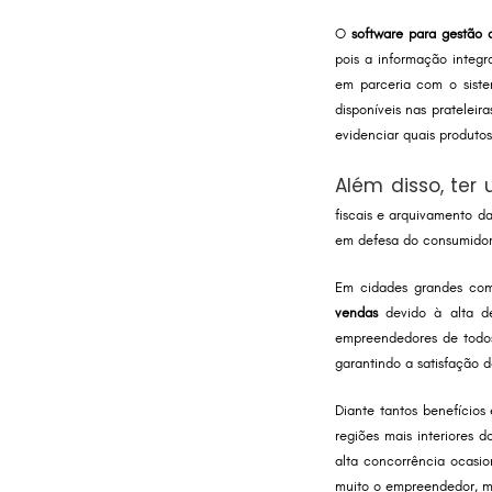
O
software para gestão 
pois a informação integra
em parceria com o sist
disponíveis nas prateleir
evidenciar quais produto
Além disso, te
fiscais e arquivamento d
em defesa do consumidor
Em cidades grandes com
vendas
devido à alta de
empreendedores de todos
garantindo a satisfação d
Diante tantos benefícios
regiões mais interiores 
alta concorrência ocasi
muito o empreendedor, ma