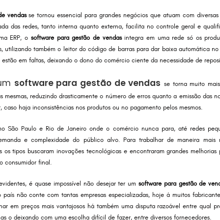
de vendas
se tornou essencial para grandes negócios que atuam com diversas l
da das redes, tanto interna quanto externa, facilita no controle geral e quali
ema ERP, o
software para gestão de vendas
integra em uma rede só os produ
as, utilizando também o leitor do código de barras para dar baixa automática no
s estão em faltas, deixando o dono do comércio ciente da necessidade de repos
r um
software para gestão de vendas
se torna muito mai
as mesmas, reduzindo drasticamente o número de erros quanto a emissão das no
, caso haja inconsistências nos produtos ou no pagamento pelos mesmos.
o São Paulo e Rio de Janeiro onde o comércio nunca para, até redes pe
manda e complexidade do público alvo. Para trabalhar de maneira mais 
 os tipos buscaram inovações tecnológicas e encontraram grandes melhorias p
o consumidor final.
 evidentes, é quase impossível não desejar ter um
software para gestão de ven
do país não conte com tantas empresas especializadas, hoje á muitos fabricante
onar em preços mais vantajosos há também uma disputa razoável entre qual pro
s o deixando com uma escolha difícil de fazer, entre diversos fornecedores.